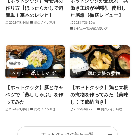
【ホットクック】寄せ鍋の
ホットクックが超便利！共
作り方【ほったらかしで超
働き主婦が4年間、使用し
簡単！基本のレシピ】
た感想【徹底レビュー】
2022年5月4日
肉のメイン料理
2023年3月10日
レビュー/我が家の使い方
【ホットクック】豚とキャ
【ホットクック】鶏と大根
ベツで「蒸ししゃぶ」を作
の煮物を作ってみた【美味
ってみた
しくて節約向き】
2024年9月6日
肉のメイン料理
2025年6月29日
肉のメイン料理
ホットクックの記事一覧