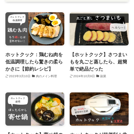
ホットクック：鶏むね肉を
【ホットクック】さつまい
低温調理したら驚きの柔ら
もを丸ごと蒸したら、超簡
かさに【節約レシピ】
単で絶品だった
2023年3月10日
肉のメイン料理
2024年10月9日
副菜