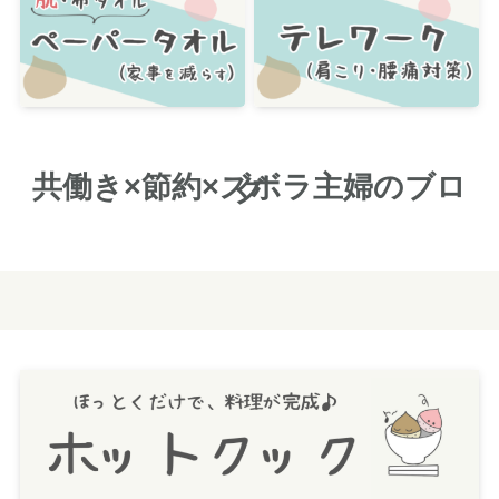
共働き×節約×ズボラ主婦のブロ
グ