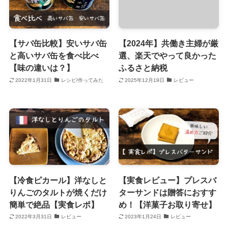
【サバ缶比較】安いサバ缶
【2024年】共働き主婦が厳
と高いサバ缶を食べ比べ
選、楽天でやって良かった
【味の違いは？】
ふるさと納税
2022年1月31日
レシピ/作ってみた
2025年12月19日
レビュー
【冷食ピカール】洋なしと
【実食レビュー】プレスバ
りんごのタルトが焼くだけ
ターサンドは贈答におすす
簡単で絶品【実食レポ】
め！【洋菓子お取り寄せ】
2022年3月31日
レビュー
2023年1月24日
レビュー