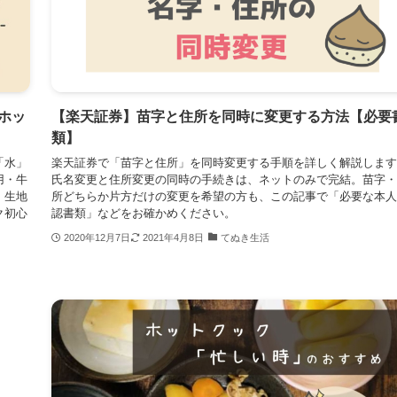
ホッ
【楽天証券】苗字と住所を同時に変更する方法【必要
類】
「水」
楽天証券で「苗字と住所」を同時変更する手順を詳しく解説します
用・牛
氏名変更と住所変更の同時の手続きは、ネットのみで完結。苗字・
。生地
所どちらか片方だけの変更を希望の方も、この記事で「必要な本人
ク初心
認書類」などをお確かめください。
2020年12月7日
2021年4月8日
てぬき生活