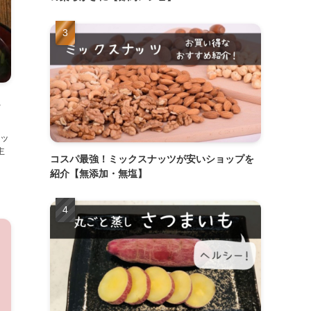
ュ
ッ
主
コスパ最強！ミックスナッツが安いショップを
紹介【無添加・無塩】