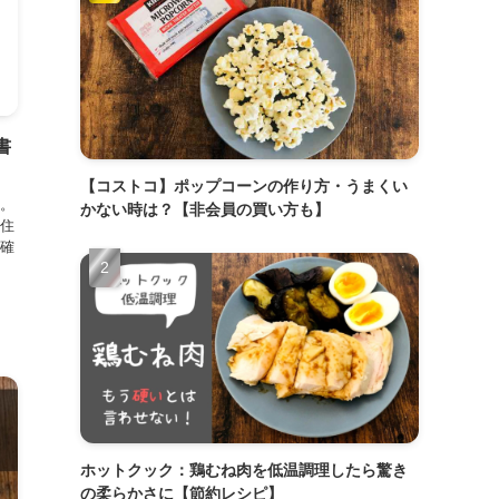
書
【コストコ】ポップコーンの作り方・うまくい
。
かない時は？【非会員の買い方も】
住
確
ホットクック：鶏むね肉を低温調理したら驚き
の柔らかさに【節約レシピ】