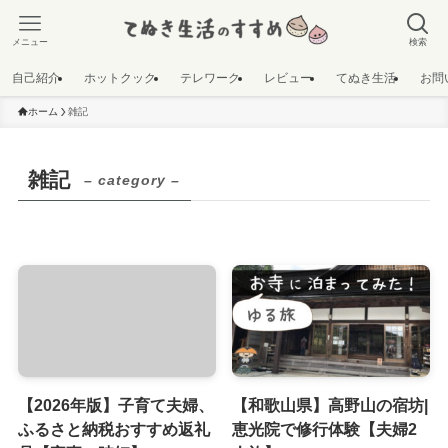
メニュー
検索
自己紹介
ホットクック
テレワーク
レビュー
てぬき生活
お問
ホーム
雑記
雑記
– category –
【2026年版】子育て夫婦、
【和歌山県】高野山の宿坊|
ふるさと納税おすすめ返礼
恵光院で修行体験【夫婦2