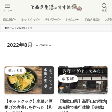
メニュー
検索
自己紹介
ホットクック
テレワーク
レビュー
てぬき生活
お問
ホーム
2022年
8月
2022年8月
– date –
【ホットクック】水菜と厚
【和歌山県】高野山の宿坊|
揚げの煮浸しを作った【和
恵光院で修行体験【夫婦2