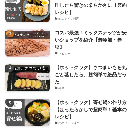
理したら驚きの柔らかさに【節約
レシピ】
肉のメイン料理
コスパ最強！ミックスナッツが安
いショップを紹介【無添加・無
塩】
レビュー
【ホットクック】さつまいもを丸
ごと蒸したら、超簡単で絶品だっ
た
副菜
【ホットクック】寄せ鍋の作り方
【ほったらかしで超簡単！基本の
レシピ】
肉のメイン料理