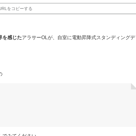
URLをコピーする
界を感じた
アラサーOLが、自室に電動昇降式スタンディングデ
の
んでみてください。