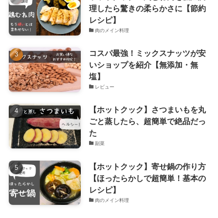
理したら驚きの柔らかさに【節約
レシピ】
肉のメイン料理
コスパ最強！ミックスナッツが安
いショップを紹介【無添加・無
塩】
レビュー
【ホットクック】さつまいもを丸
ごと蒸したら、超簡単で絶品だっ
た
副菜
【ホットクック】寄せ鍋の作り方
【ほったらかしで超簡単！基本の
レシピ】
肉のメイン料理