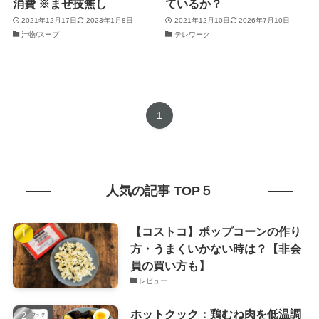
消費 ※まぜ技無し
ているか？
2021年12月17日
2023年1月8日
2021年12月10日
2026年7月10日
汁物/スープ
テレワーク
1
人気の記事 TOP５
【コストコ】ポップコーンの作り
方・うまくいかない時は？【非会
員の買い方も】
レビュー
ホットクック：鶏むね肉を低温調