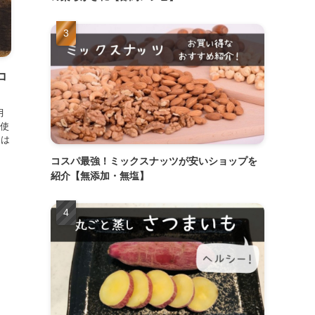
コ
月
使
には
コスパ最強！ミックスナッツが安いショップを
紹介【無添加・無塩】