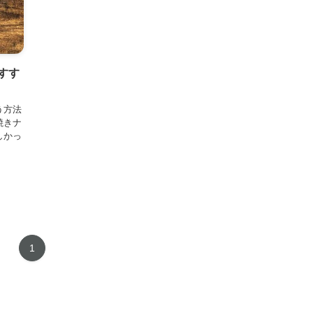
すす
う方法
焼きナ
しかっ
1