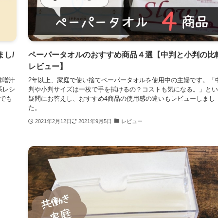
し/
ペーパータオルのおすすめ商品４選【中判と小判の比
レビュー】
味噌汁
2年以上、家庭で使い捨てペーパータオルを使用中の主婦です。「
系レシ
判や小判サイズは一枚で手を拭けるの？コストも気になる。」とい
でも
疑問にお答えし、おすすめ4商品の使用感の違いもレビューしまし
た。
2021年2月12日
2021年9月5日
レビュー