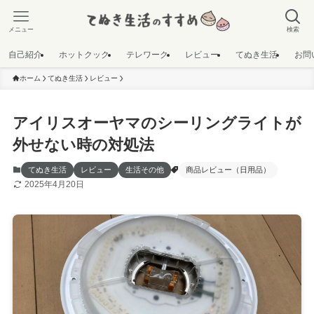
メニュー
検索
自己紹介
ホットクック
テレワーク
レビュー
てぬき生活
お問
ホーム
てぬき生活
レビュー
アイリスオーヤマのシーリングライトが
外せない時の対処法
てぬき生活
レビュー
生活その他
商品レビュー（日用品）
2025年4月20日