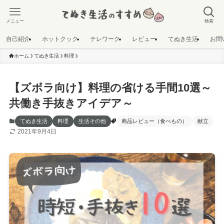
メニュー
検索
自己紹介
ホットクック
テレワーク
レビュー
てぬき生活
お問
ホーム
てぬき生活
料理
【ズボラ向け】料理の省ける手間10選～
共働き手抜きアイデア～
てぬき生活
料理
生活その他
商品レビュー（食べもの）
献立
2021年9月4日