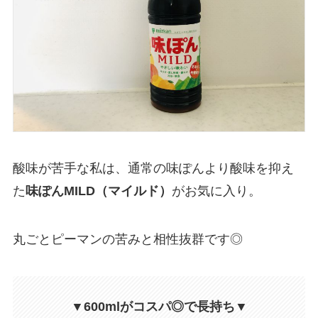
酸味が苦手な私は、通常の味ぽんより酸味を抑え
た
味ぽんMILD（マイルド）
がお気に入り。
丸ごとピーマンの苦みと相性抜群です◎
▼600mlがコスパ◎で長持ち▼