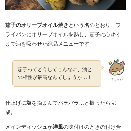
茄子のオリーブオイル焼き
という名のとおり、フ
ライパンにオリーブオイルを熱し、茄子に心ゆく
まで油を吸わせた絶品メニューです。
茄子ってどうしてこんなに、油と
の相性が最高なんでしょうか…！
くりかわ
仕上げに
塩
を摘まんでパラパラ…と振ったら完
成。
メインディッシュが
洋風
の味付けのときの付け合