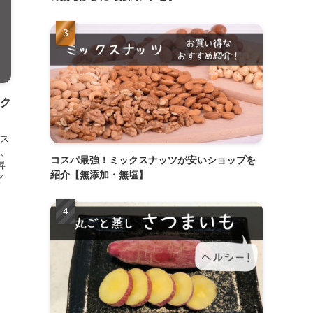
スク
ス
、
コスパ最強！ミックスナッツが安いショップを
昇
紹介【無添加・無塩】
ぞ