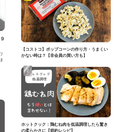
ム９
【コストコ】ポップコーンの作り方・うまくい
ワ
かない時は？【非会員の買い方も】
ま
ホットクック：鶏むね肉を低温調理したら驚き
の柔らかさに【節約レシピ】