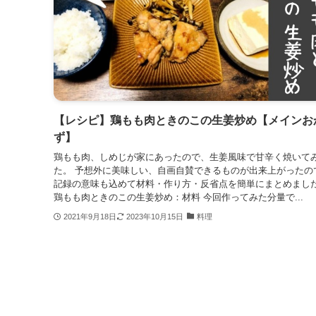
【レシピ】鶏もも肉ときのこの生姜炒め【メインお
ず】
鶏もも肉、しめじが家にあったので、生姜風味で甘辛く焼いて
た。 予想外に美味しい、自画自賛できるものが出来上がったの
記録の意味も込めて材料・作り方・反省点を簡単にまとめまし
鶏もも肉ときのこの生姜炒め：材料 今回作ってみた分量で...
2021年9月18日
2023年10月15日
料理