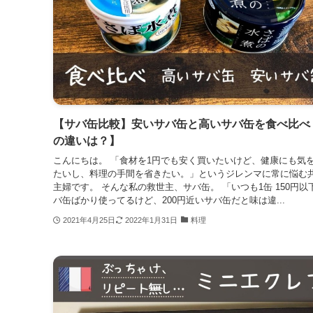
【サバ缶比較】安いサバ缶と高いサバ缶を食べ比べ
の違いは？】
こんにちは。 「食材を1円でも安く買いたいけど、健康にも気
たいし、料理の手間を省きたい。」というジレンマに常に悩む
主婦です。 そんな私の救世主、サバ缶。 「いつも1缶 150円以
バ缶ばかり使ってるけど、200円近いサバ缶だと味は違...
2021年4月25日
2022年1月31日
料理