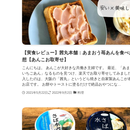
【実食レビュー】茜丸本舗：あまおう苺あんを食べ
想【あんこお取寄せ】
こんにちは。 あんこが大好きな共働き主婦です。 最近、「あ
いちごあん」なるものを見つけ、楽天でお取り寄せしてみました
入したのは、大阪の「茜丸」というどら焼きと自家製あんこが
お店です。 お餅やトーストに塗るだけで絶品おやつにな...
2021年5月22日
2022年9月2日
料理