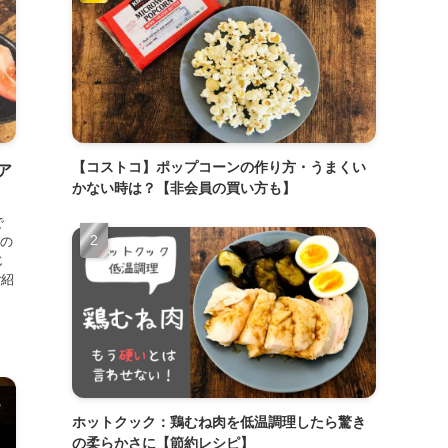
【コストコ】ポップコーンの作り方・うまくい
ア
かない時は？【非会員の買い方も】
で
の
じ
ご紹
ホットクック：鶏むね肉を低温調理したら驚き
の柔らかさに【節約レシピ】