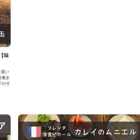
【味
を遣い
共働き
下のサ