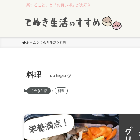
「楽すること」と「お買い得」が大好き！
ホーム
てぬき生活
料理
料理
– category –
てぬき生活
料理