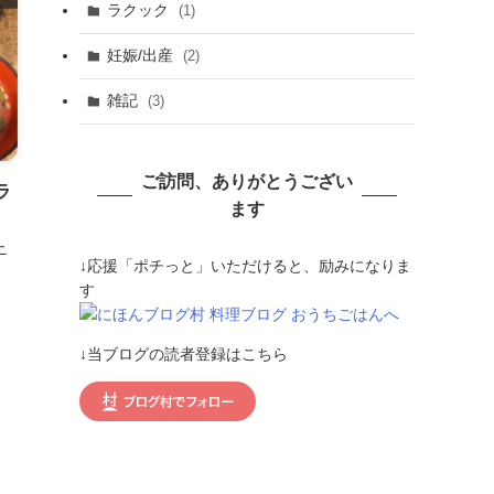
ラクック
(1)
妊娠/出産
(2)
雑記
(3)
ご訪問、ありがとうござい
ラ
ます
ニ
↓応援「ポチっと」いただけると、励みになりま
す
↓当ブログの読者登録はこちら