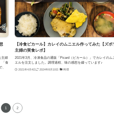
想
【冷食ピカール】カレイのムニエル作ってみた【ズボ
主婦の実食レポ】
な主婦
2021年3月、冷凍食品の通販「Picard（ピカール）」でカレイのム
、「食
エルを注文しました。調理過程、味の感想を綴っています♪
で、
2021年4月4日
2024年8月10日
料理
1
2