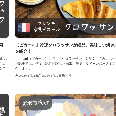
菜
【ピカール】冷凍クロワッサンが絶品。美味しい焼き
を紹介！
調しま
「Picard（ピカール）」で、「クロワッサン」を注文してみました
が出
本記事では、何度も試行錯誤した結果、美味しくできた焼き方をご
グラ
介します。
2022年1月31日
2023年3月30日
料理