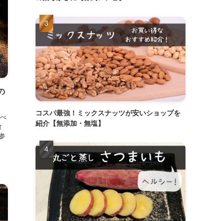
の
コスパ最強！ミックスナッツが安いショップを
べ
紹介【無添加・無塩】
食
参