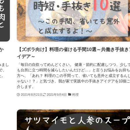
か
【ズボラ向け】料理の省ける手間10選～共働き手抜き
イデア～
みまし
「毎日の自炊ってめんどくさい。 健康・節約に配慮しつつ、少し
で、
も台所に立つ時間を減らしたいんだけど…」と言うお悩みをお持ち
た。
方へ、「あれ？ 料理のこの手間って、省いても意外と成立するん
ゃない！？」と気づき、我が家で実践中の手抜きアイデアを10個
介します。
2021年8月21日
2021年9月4日
料理