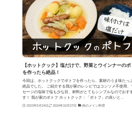
【ホットクック】塩だけで、野菜とウインナーのポ
を作ったら絶品！
今回は、ホットクックでポトフを作ったら、素材のうま味たっ
絶品でした。 ご紹介する我が家のレシピではコンソメ不使用、
セージの塩味で塩も少な目、材料がとてもシンプルなのでおす
す！ 我が家のポトフ ホットクック：「ポトフ」の良いと...
2023年5月24日
2024年10月27日
肉のメイン料理