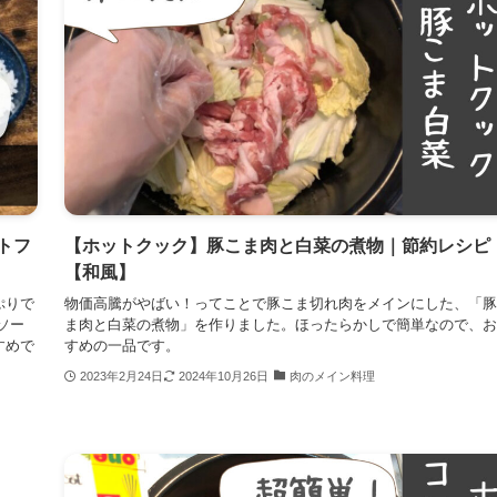
トフ
【ホットクック】豚こま肉と白菜の煮物｜節約レシピ
【和風】
ぷりで
物価高騰がやばい！ってことで豚こま切れ肉をメインにした、「豚
ソー
ま肉と白菜の煮物」を作りました。ほったらかしで簡単なので、お
すめで
すめの一品です。
2023年2月24日
2024年10月26日
肉のメイン料理