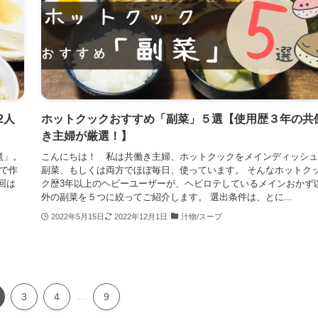
2人
ホットクックおすすめ「副菜」５選【使用歴３年の共
き主婦が厳選！】
煮」。
こんにちは！ 私は共働き主婦、ホットクックをメインディッシュ
で作
副菜、もしくは両方でほぼ毎日、使っています。 そんなホットク
回は
ク歴3年以上のヘビーユーザーが、ヘビロテしているメインおかず
外の副菜を５つに絞ってご紹介します。 選出条件は、とに...
2022年5月15日
2022年12月1日
汁物/スープ
3
4
...
9