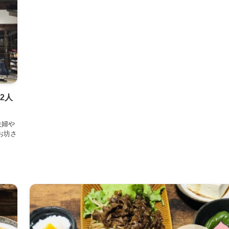
2人
夫婦や
お坊さ