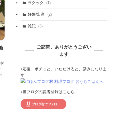
ラクック
(1)
妊娠/出産
(2)
雑記
(3)
ご訪問、ありがとうござい
働
ます
や
ッ
↓応援「ポチっと」いただけると、励みになりま
以
す
↓当ブログの読者登録はこちら