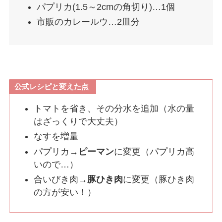
パプリカ(1.5～2cmの角切り)…1個
市販のカレールウ…2皿分
公式レシピと変えた点
トマトを省き、その分水を追加（水の量
はざっくりで大丈夫）
なすを増量
パプリカ→
ピーマン
に変更（パプリカ高
いので…）
合いびき肉→
豚ひき肉
に変更（豚ひき肉
の方が安い！）