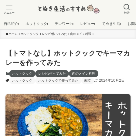
メニュー
検索
自己紹介
ホットクック
テレワーク
レビュー
てぬき生活
お問
ホーム
ホットクック
レシピ/作ってみた
肉のメイン料理
【トマトなし】ホットクックでキーマカ
レーを作ってみた
ホットクック
レシピ/作ってみた
肉のメイン料理
2024年10月2日
ホットクック
ホットクックで作ってみた
献立