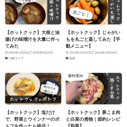
【ホットクック】大根と油
【ホットクック】じゃがい
揚げの味噌汁を大量に作っ
もを丸ごと蒸してみた【手
てみた
動メニュー】
2024年1月20日
2025年8月20日
2023年10月15日
2024年10月19日
汁物/スープ
副菜
【ホットクック】塩だけ
【ホットクック】豚こま肉
で、野菜とウインナーのポ
と白菜の煮物｜節約レシピ
トフを作ったら絶品！
【和風】