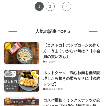
1
2
...
4
人気の記事 TOP５
【コストコ】ポップコーンの作り
方・うまくいかない時は？【非会
員の買い方も】
レビュー
ホットクック：鶏むね肉を低温調
理したら驚きの柔らかさに【節約
レシピ】
肉のメイン料理
コスパ最強！ミックスナッツが安
いショップを紹介【無添加・無