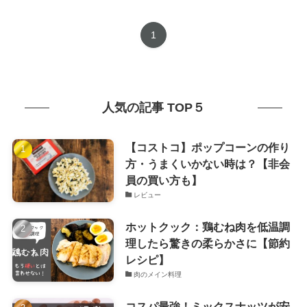
1
人気の記事 TOP５
【コストコ】ポップコーンの作り
方・うまくいかない時は？【非会
員の買い方も】
レビュー
ホットクック：鶏むね肉を低温調
理したら驚きの柔らかさに【節約
レシピ】
肉のメイン料理
コスパ最強！ミックスナッツが安