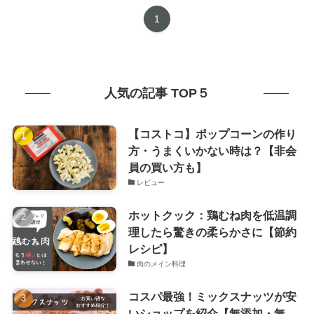
1
人気の記事 TOP５
【コストコ】ポップコーンの作り
方・うまくいかない時は？【非会
員の買い方も】
レビュー
ホットクック：鶏むね肉を低温調
理したら驚きの柔らかさに【節約
レシピ】
肉のメイン料理
コスパ最強！ミックスナッツが安
いショップを紹介【無添加・無