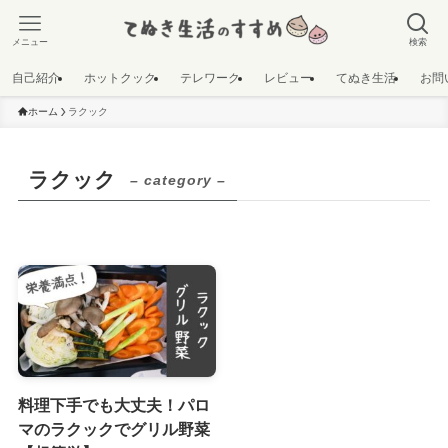
メニュー
検索
自己紹介
ホットクック
テレワーク
レビュー
てぬき生活
お問
ホーム
ラクック
ラクック
– category –
料理下手でも大丈夫！パロ
マのラクックでグリル野菜