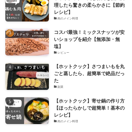
理したら驚きの柔らかさに【節約
レシピ】
肉のメイン料理
コスパ最強！ミックスナッツが安
いショップを紹介【無添加・無
塩】
レビュー
【ホットクック】さつまいもを丸
ごと蒸したら、超簡単で絶品だっ
た
副菜
【ホットクック】寄せ鍋の作り方
【ほったらかしで超簡単！基本の
レシピ】
肉のメイン料理